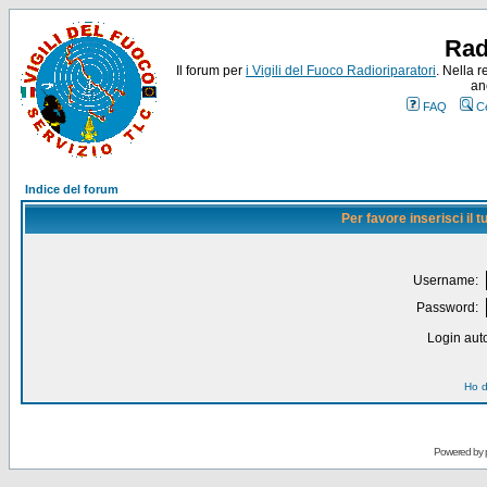
Rad
Il forum per
i Vigili del Fuoco Radioriparatori
. Nella r
an
FAQ
C
Indice del forum
Per favore inserisci il
Username:
Password:
Login auto
Ho d
Powered by