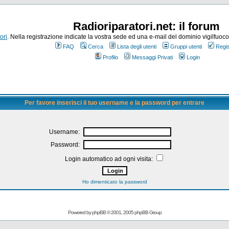
Radioriparatori.net: il forum
ori
. Nella registrazione indicate la vostra sede ed una e-mail del dominio vigilfuoco.it
FAQ
Cerca
Lista degli utenti
Gruppi utenti
Regis
Profilo
Messaggi Privati
Login
Per favore inserisci il tuo username e la password per entrare
Username:
Password:
Login automatico ad ogni visita:
Ho dimenticato la password
Powered by
phpBB
© 2001, 2005 phpBB Group