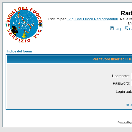
Rad
Il forum per
i Vigili del Fuoco Radioriparatori
. Nella r
an
FAQ
C
Indice del forum
Per favore inserisci il
Username:
Password:
Login auto
Ho d
Powered by