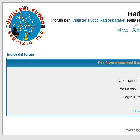
Rad
Il forum per
i Vigili del Fuoco Radioriparatori
. Nella r
an
FAQ
C
Indice del forum
Per favore inserisci il
Username:
Password:
Login auto
Ho d
Powered by