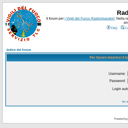
Rad
Il forum per
i Vigili del Fuoco Radioriparatori
. Nella r
an
FAQ
C
Indice del forum
Per favore inserisci il
Username:
Password:
Login auto
Ho d
Powered by