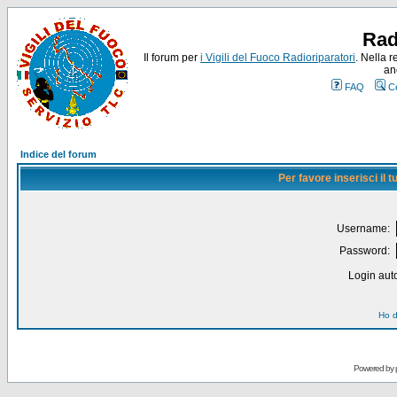
Rad
Il forum per
i Vigili del Fuoco Radioriparatori
. Nella r
an
FAQ
C
Indice del forum
Per favore inserisci il
Username:
Password:
Login auto
Ho d
Powered by