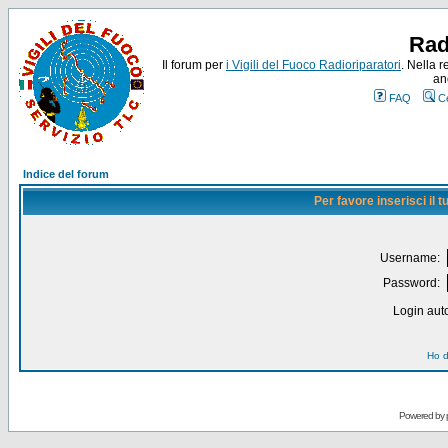
Rad
Il forum per
i Vigili del Fuoco Radioriparatori
. Nella r
an
FAQ
C
Indice del forum
Per favore inserisci il
Username:
Password:
Login auto
Ho d
Powered by