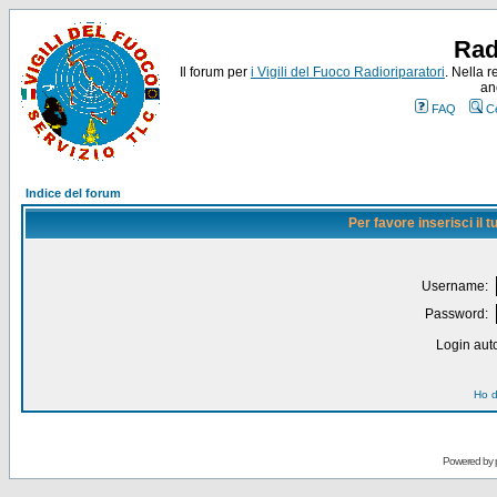
Rad
Il forum per
i Vigili del Fuoco Radioriparatori
. Nella r
an
FAQ
C
Indice del forum
Per favore inserisci il
Username:
Password:
Login auto
Ho d
Powered by