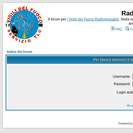
Rad
Il forum per
i Vigili del Fuoco Radioriparatori
. Nella r
an
FAQ
C
Indice del forum
Per favore inserisci il
Username:
Password:
Login auto
Ho d
Powered by