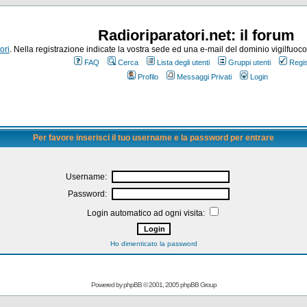
Radioriparatori.net: il forum
ori
. Nella registrazione indicate la vostra sede ed una e-mail del dominio vigilfuoco.it
FAQ
Cerca
Lista degli utenti
Gruppi utenti
Regis
Profilo
Messaggi Privati
Login
Per favore inserisci il tuo username e la password per entrare
Username:
Password:
Login automatico ad ogni visita:
Ho dimenticato la password
Powered by
phpBB
© 2001, 2005 phpBB Group