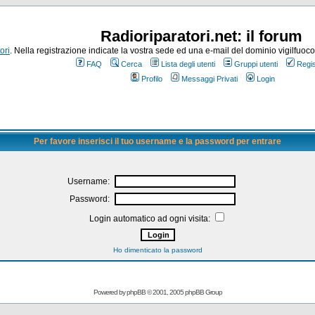
Radioriparatori.net: il forum
ori
. Nella registrazione indicate la vostra sede ed una e-mail del dominio vigilfuoco.it
FAQ
Cerca
Lista degli utenti
Gruppi utenti
Regis
Profilo
Messaggi Privati
Login
Per favore inserisci il tuo username e la password per entrare
Username:
Password:
Login automatico ad ogni visita:
Ho dimenticato la password
Powered by
phpBB
© 2001, 2005 phpBB Group