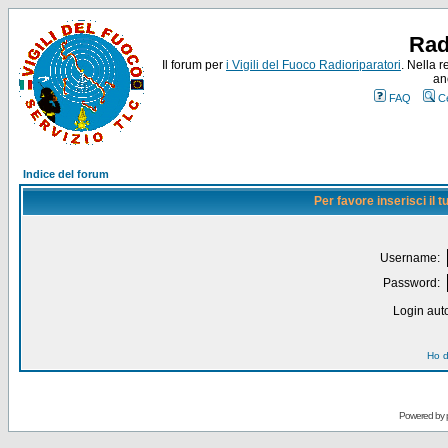
Rad
Il forum per
i Vigili del Fuoco Radioriparatori
. Nella r
an
FAQ
C
Indice del forum
Per favore inserisci il
Username:
Password:
Login auto
Ho d
Powered by