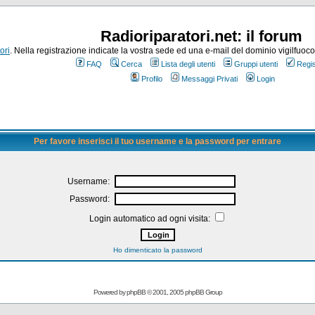
Radioriparatori.net: il forum
ori
. Nella registrazione indicate la vostra sede ed una e-mail del dominio vigilfuoco.it
FAQ
Cerca
Lista degli utenti
Gruppi utenti
Regis
Profilo
Messaggi Privati
Login
Per favore inserisci il tuo username e la password per entrare
Username:
Password:
Login automatico ad ogni visita:
Ho dimenticato la password
Powered by
phpBB
© 2001, 2005 phpBB Group