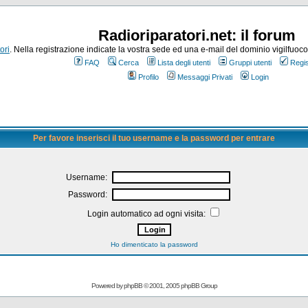
Radioriparatori.net: il forum
ori
. Nella registrazione indicate la vostra sede ed una e-mail del dominio vigilfuoco.it
FAQ
Cerca
Lista degli utenti
Gruppi utenti
Regis
Profilo
Messaggi Privati
Login
Per favore inserisci il tuo username e la password per entrare
Username:
Password:
Login automatico ad ogni visita:
Ho dimenticato la password
Powered by
phpBB
© 2001, 2005 phpBB Group