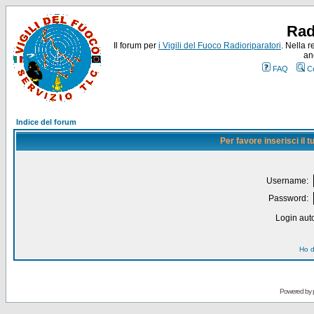
Rad
Il forum per
i Vigili del Fuoco Radioriparatori
. Nella r
an
FAQ
C
Indice del forum
Per favore inserisci il
Username:
Password:
Login auto
Ho d
Powered by