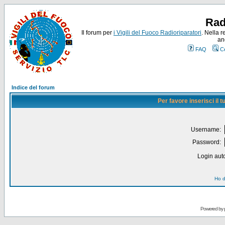
Rad
Il forum per
i Vigili del Fuoco Radioriparatori
. Nella r
an
FAQ
C
Indice del forum
Per favore inserisci il
Username:
Password:
Login auto
Ho d
Powered by