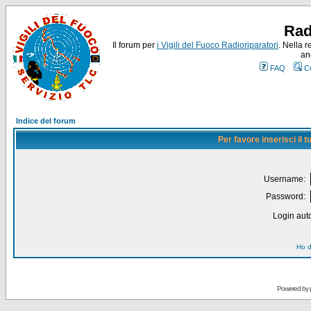
Rad
Il forum per
i Vigili del Fuoco Radioriparatori
. Nella r
an
FAQ
C
Indice del forum
Per favore inserisci il
Username:
Password:
Login auto
Ho d
Powered by