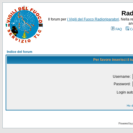
Rad
Il forum per
i Vigili del Fuoco Radioriparatori
. Nella r
an
FAQ
C
Indice del forum
Per favore inserisci il
Username:
Password:
Login auto
Ho d
Powered by