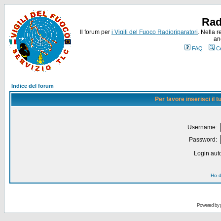
Rad
Il forum per
i Vigili del Fuoco Radioriparatori
. Nella r
an
FAQ
C
Indice del forum
Per favore inserisci il
Username:
Password:
Login auto
Ho d
Powered by