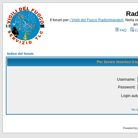
Rad
Il forum per
i Vigili del Fuoco Radioriparatori
. Nella r
an
FAQ
C
Indice del forum
Per favore inserisci il
Username:
Password:
Login auto
Ho d
Powered by