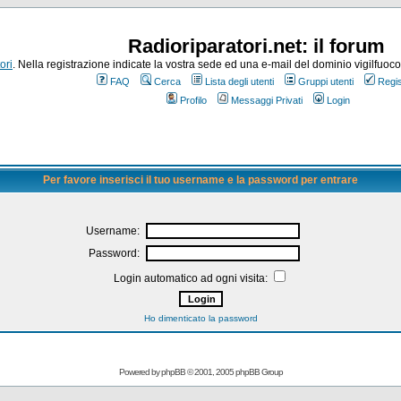
Radioriparatori.net: il forum
ori
. Nella registrazione indicate la vostra sede ed una e-mail del dominio vigilfuoco.it
FAQ
Cerca
Lista degli utenti
Gruppi utenti
Regis
Profilo
Messaggi Privati
Login
Per favore inserisci il tuo username e la password per entrare
Username:
Password:
Login automatico ad ogni visita:
Ho dimenticato la password
Powered by
phpBB
© 2001, 2005 phpBB Group