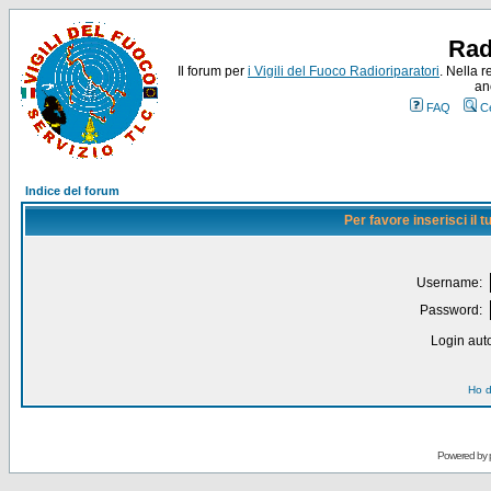
Rad
Il forum per
i Vigili del Fuoco Radioriparatori
. Nella r
an
FAQ
C
Indice del forum
Per favore inserisci il
Username:
Password:
Login auto
Ho d
Powered by