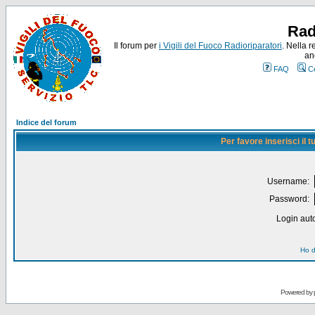
Rad
Il forum per
i Vigili del Fuoco Radioriparatori
. Nella r
an
FAQ
C
Indice del forum
Per favore inserisci il
Username:
Password:
Login auto
Ho d
Powered by