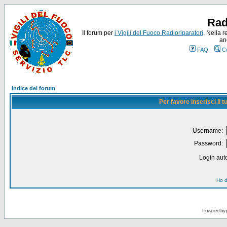
Rad
Il forum per
i Vigili del Fuoco Radioriparatori
. Nella r
an
FAQ
C
Indice del forum
Per favore inserisci il
Username:
Password:
Login auto
Ho d
Powered by