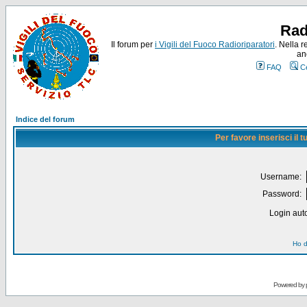
Rad
Il forum per
i Vigili del Fuoco Radioriparatori
. Nella r
an
FAQ
C
Indice del forum
Per favore inserisci il
Username:
Password:
Login auto
Ho d
Powered by