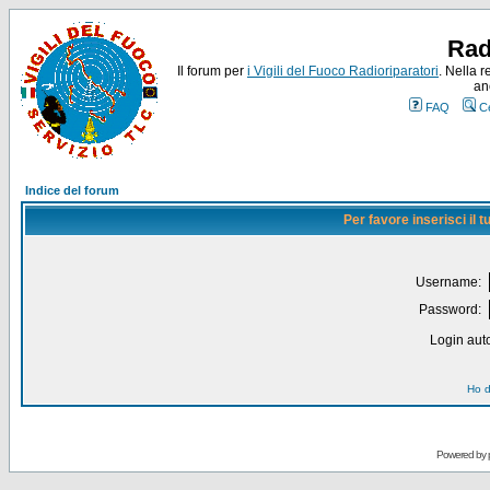
Rad
Il forum per
i Vigili del Fuoco Radioriparatori
. Nella r
an
FAQ
C
Indice del forum
Per favore inserisci il
Username:
Password:
Login auto
Ho d
Powered by