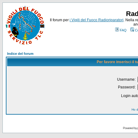
Rad
Il forum per
i Vigili del Fuoco Radioriparatori
. Nella r
an
FAQ
C
Indice del forum
Per favore inserisci il
Username:
Password:
Login auto
Ho d
Powered by