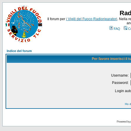
Rad
Il forum per
i Vigili del Fuoco Radioriparatori
. Nella r
an
FAQ
C
Indice del forum
Per favore inserisci il
Username:
Password:
Login auto
Ho d
Powered by