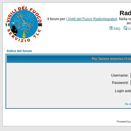
Rad
Il forum per
i Vigili del Fuoco Radioriparatori
. Nella r
an
FAQ
C
Indice del forum
Per favore inserisci il
Username:
Password:
Login auto
Ho d
Powered by