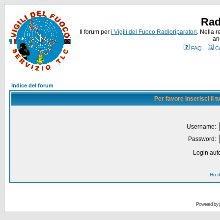
Rad
Il forum per
i Vigili del Fuoco Radioriparatori
. Nella r
an
FAQ
C
Indice del forum
Per favore inserisci il
Username:
Password:
Login auto
Ho d
Powered by