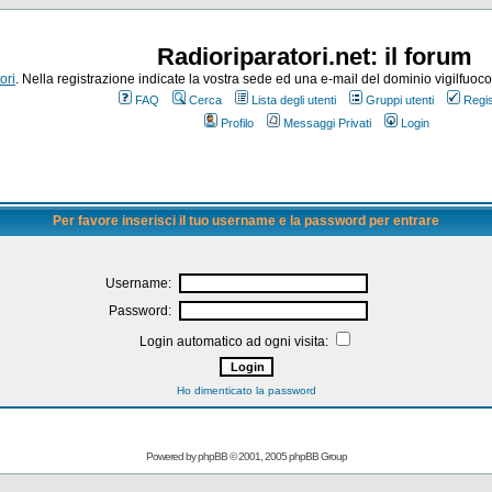
Radioriparatori.net: il forum
ori
. Nella registrazione indicate la vostra sede ed una e-mail del dominio vigilfuoco.it
FAQ
Cerca
Lista degli utenti
Gruppi utenti
Regis
Profilo
Messaggi Privati
Login
Per favore inserisci il tuo username e la password per entrare
Username:
Password:
Login automatico ad ogni visita:
Ho dimenticato la password
Powered by
phpBB
© 2001, 2005 phpBB Group