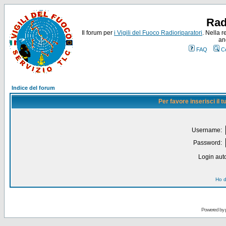
Rad
Il forum per
i Vigili del Fuoco Radioriparatori
. Nella r
an
FAQ
C
Indice del forum
Per favore inserisci il
Username:
Password:
Login auto
Ho d
Powered by