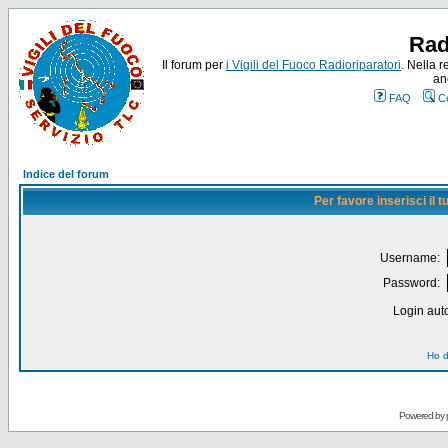
Rad
Il forum per
i Vigili del Fuoco Radioriparatori
. Nella r
an
FAQ
C
Indice del forum
Per favore inserisci il
Username:
Password:
Login auto
Ho d
Powered by