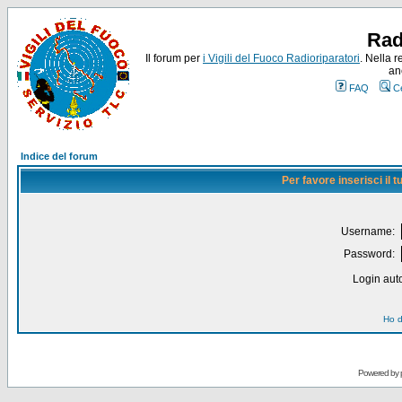
Rad
Il forum per
i Vigili del Fuoco Radioriparatori
. Nella r
an
FAQ
C
Indice del forum
Per favore inserisci il
Username:
Password:
Login auto
Ho d
Powered by