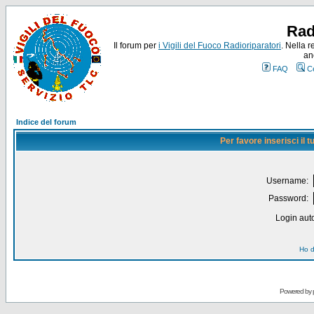
Rad
Il forum per
i Vigili del Fuoco Radioriparatori
. Nella r
an
FAQ
C
Indice del forum
Per favore inserisci il
Username:
Password:
Login auto
Ho d
Powered by