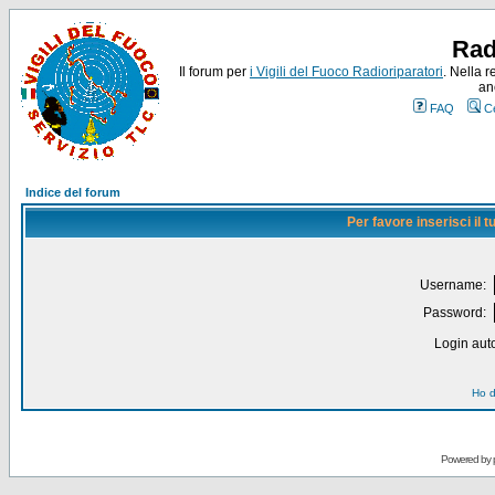
Rad
Il forum per
i Vigili del Fuoco Radioriparatori
. Nella r
an
FAQ
C
Indice del forum
Per favore inserisci il
Username:
Password:
Login auto
Ho d
Powered by