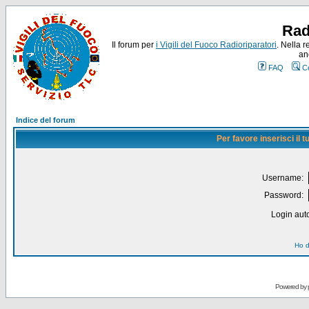
Rad
Il forum per
i Vigili del Fuoco Radioriparatori
. Nella r
an
FAQ
C
Indice del forum
Per favore inserisci il
Username:
Password:
Login auto
Ho d
Powered by