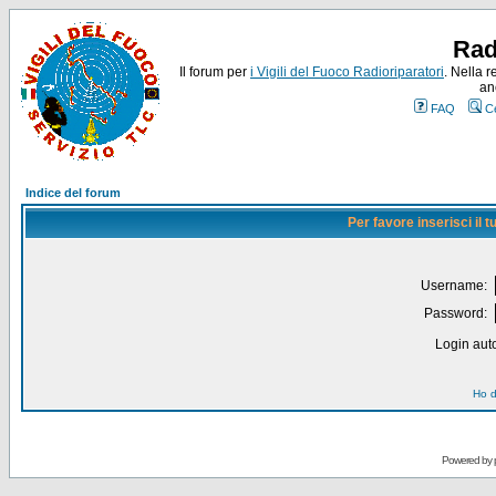
Rad
Il forum per
i Vigili del Fuoco Radioriparatori
. Nella r
an
FAQ
C
Indice del forum
Per favore inserisci il
Username:
Password:
Login auto
Ho d
Powered by