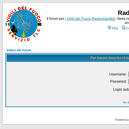
Rad
Il forum per
i Vigili del Fuoco Radioriparatori
. Nella r
an
FAQ
C
Indice del forum
Per favore inserisci il
Username:
Password:
Login auto
Ho d
Powered by