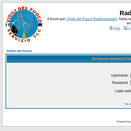
Rad
Il forum per
i Vigili del Fuoco Radioriparatori
. Nella r
an
FAQ
C
Indice del forum
Per favore inserisci il
Username:
Password:
Login auto
Ho d
Powered by