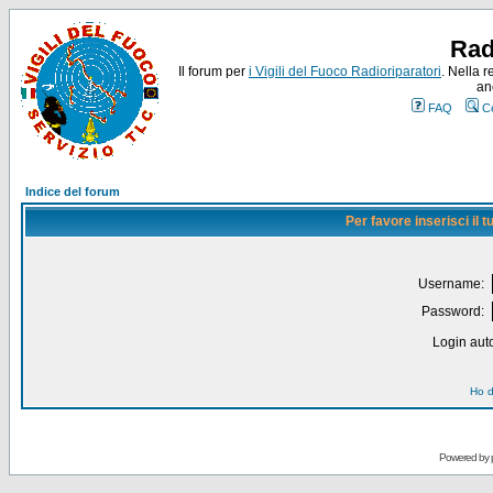
Rad
Il forum per
i Vigili del Fuoco Radioriparatori
. Nella r
an
FAQ
C
Indice del forum
Per favore inserisci il
Username:
Password:
Login auto
Ho d
Powered by