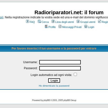
Radioriparatori.net: il forum
ori
. Nella registrazione indicate la vostra sede ed una e-mail del dominio vigilfuoco.it
FAQ
Cerca
Lista degli utenti
Gruppi utenti
Regis
Profilo
Messaggi Privati
Login
Per favore inserisci il tuo username e la password per entrare
Username:
Password:
Login automatico ad ogni visita:
Ho dimenticato la password
Powered by
phpBB
© 2001, 2005 phpBB Group