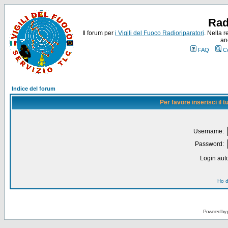
Rad
Il forum per
i Vigili del Fuoco Radioriparatori
. Nella r
an
FAQ
C
Indice del forum
Per favore inserisci il
Username:
Password:
Login auto
Ho d
Powered by