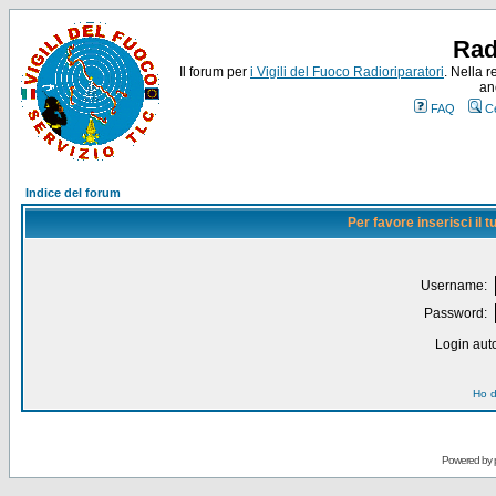
Rad
Il forum per
i Vigili del Fuoco Radioriparatori
. Nella r
an
FAQ
C
Indice del forum
Per favore inserisci il
Username:
Password:
Login auto
Ho d
Powered by