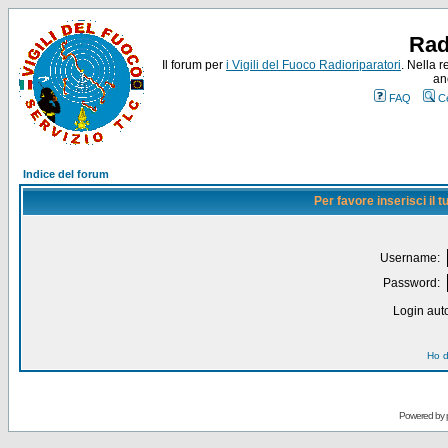
Rad
Il forum per
i Vigili del Fuoco Radioriparatori
. Nella r
an
FAQ
C
Indice del forum
Per favore inserisci il
Username:
Password:
Login auto
Ho d
Powered by