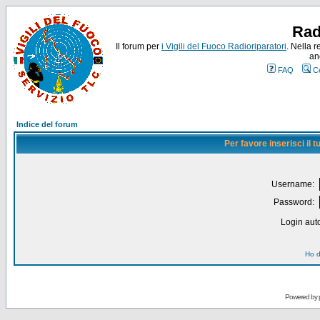
Rad
Il forum per
i Vigili del Fuoco Radioriparatori
. Nella r
an
FAQ
C
Indice del forum
Per favore inserisci il
Username:
Password:
Login auto
Ho d
Powered by