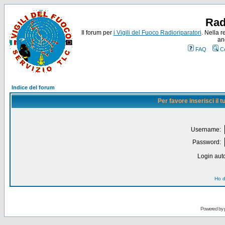
Rad
Il forum per
i Vigili del Fuoco Radioriparatori
. Nella r
an
FAQ
C
Indice del forum
Per favore inserisci il
Username:
Password:
Login auto
Ho d
Powered by