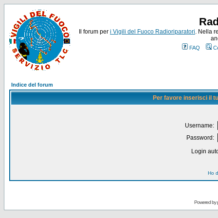
Rad
Il forum per
i Vigili del Fuoco Radioriparatori
. Nella r
an
FAQ
C
Indice del forum
Per favore inserisci il
Username:
Password:
Login auto
Ho d
Powered by