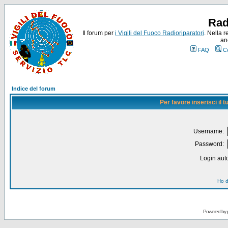
Rad
Il forum per
i Vigili del Fuoco Radioriparatori
. Nella r
an
FAQ
C
Indice del forum
Per favore inserisci il
Username:
Password:
Login auto
Ho d
Powered by