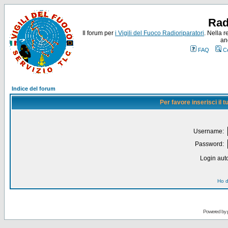
Rad
Il forum per
i Vigili del Fuoco Radioriparatori
. Nella r
an
FAQ
C
Indice del forum
Per favore inserisci il
Username:
Password:
Login auto
Ho d
Powered by